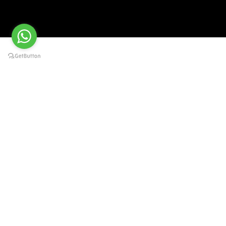
Ayudándote a
crecer tu negocio de salón de
belleza
FeBePOS
es el software de gestión de
negocio de salones de belleza más
completo, personalizable y con el
mejor precio del mercado.
Especial para comercios pequeños y
medianas empresas.