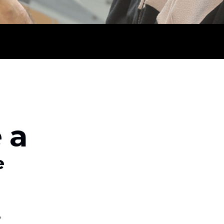
 a
e
e