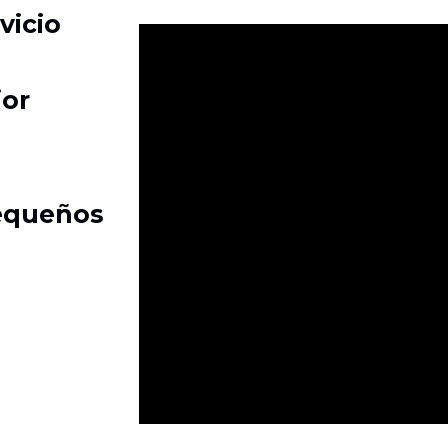
vicio
jor
pequeños